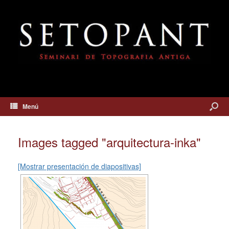
Menú
Images tagged "arquitectura-inka"
[Mostrar presentación de diapositivas]